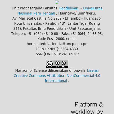
Unit Pascasarjana Fakultas
Pendidikan
–
Universitas
Nasional Peru Tengah
, Huancayo/Junín/Peru.
Av. Mariscal Castilla No.3909 - El Tambo - Huancayo.
Kota Universitas - Paviliun "B", Lantai Tiga (Ruang
311). Fakultas Ilmu Pendidikan - Unit Pascasarjana.
Telepon: +51 (064) 48 10 60 - Faks: +51 (064) 24 85 95.
Kode Pos 12000. email:
horizontedelaciencia@uncp.edu.pe
ISSN (PRINT): 2304-4330
ISSN (ONLINE): 2413-936X
Horizon of Science dilisensikan di bawah
Lisensi
Creative Commons Attribution-NonCommercial 4.0
International
.