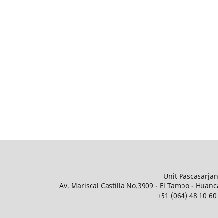
Unit Pascasarja
Av. Mariscal Castilla No.3909 - El Tambo - Huanc
+51 (064) 48 10 60