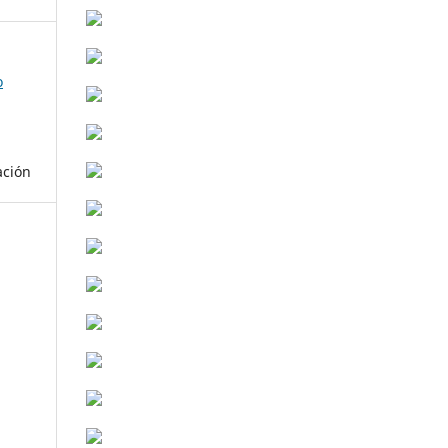
o
ación