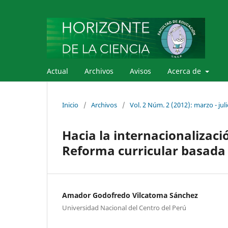
Actual
Archivos
Avisos
Acerca de
Inicio
/
Archivos
/
Vol. 2 Núm. 2 (2012): marzo - jul
Hacia la internacionalizació
Reforma curricular basada 
Amador Godofredo Vilcatoma Sánchez
Universidad Nacional del Centro del Perú