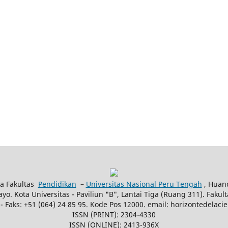
na Fakultas
Pendidikan
–
Universitas Nasional Peru Tengah
, Huan
ayo. Kota Universitas - Paviliun "B", Lantai Tiga (Ruang 311). Fakul
 - Faks: +51 (064) 24 85 95. Kode Pos 12000. email: horizontedela
ISSN (PRINT): 2304-4330
ISSN (ONLINE): 2413-936X