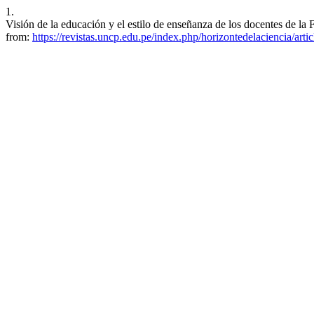
1.
Visión de la educación y el estilo de enseñanza de los docentes de la
from:
https://revistas.uncp.edu.pe/index.php/horizontedelaciencia/arti