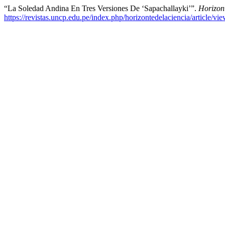
“La Soledad Andina En Tres Versiones De ‘Sapachallayki’”.
Horizont
https://revistas.uncp.edu.pe/index.php/horizontedelaciencia/article/vi