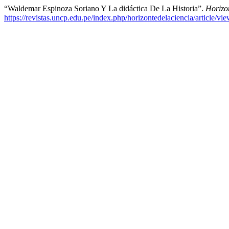
“Waldemar Espinoza Soriano Y La didáctica De La Historia”.
Horizon
https://revistas.uncp.edu.pe/index.php/horizontedelaciencia/article/vi