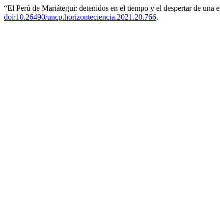
“El Perú de Mariátegui: detenidos en el tiempo y el despertar de una 
doi:10.26490/uncp.horizonteciencia.2021.20.766
.