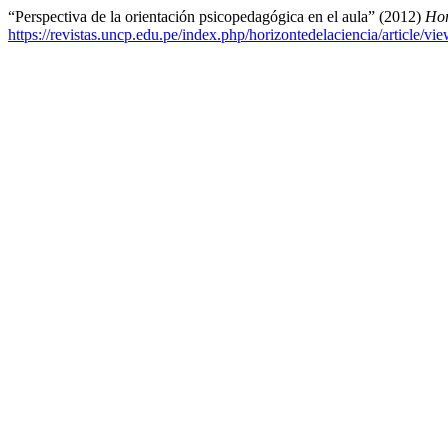
“Perspectiva de la orientación psicopedagógica en el aula” (2012)
Hor
https://revistas.uncp.edu.pe/index.php/horizontedelaciencia/article/vi