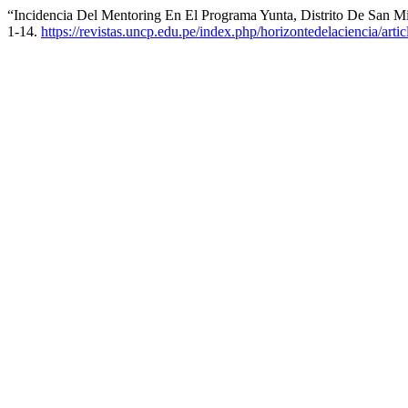
“Incidencia Del Mentoring En El Programa Yunta, Distrito De San M
1-14.
https://revistas.uncp.edu.pe/index.php/horizontedelaciencia/arti