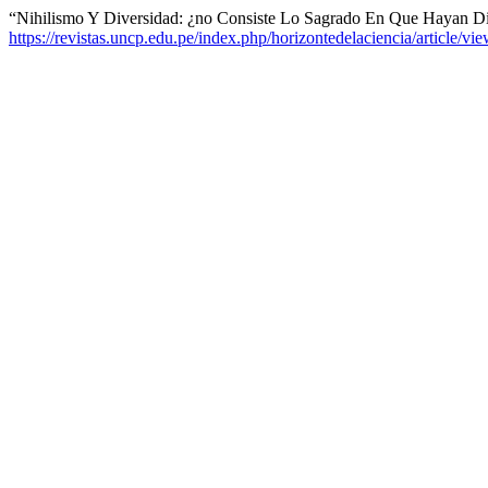
“Nihilismo Y Diversidad: ¿no Consiste Lo Sagrado En Que Hayan D
https://revistas.uncp.edu.pe/index.php/horizontedelaciencia/article/vi