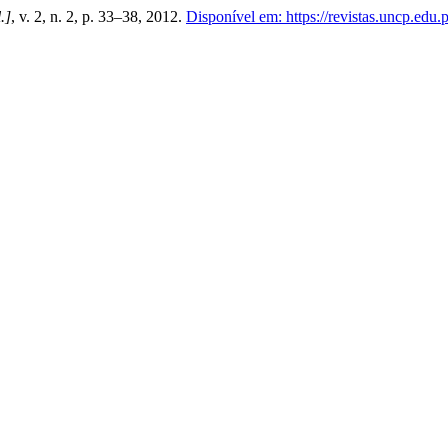
l.]
, v. 2, n. 2, p. 33–38, 2012.
Disponível em: https://revistas.uncp.edu.