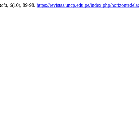
ncia
,
6
(10), 89-98.
https://revistas.uncp.edu.pe/index.php/horizontedela