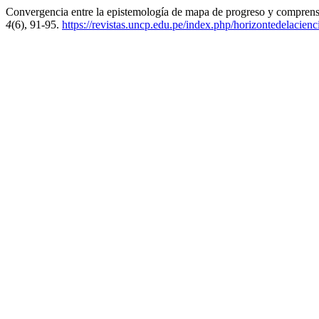
Convergencia entre la epistemología de mapa de progreso y comprensió
4
(6), 91-95.
https://revistas.uncp.edu.pe/index.php/horizontedelacienc