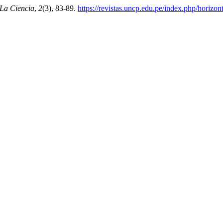
La Ciencia
,
2
(3), 83-89.
https://revistas.uncp.edu.pe/index.php/horizon