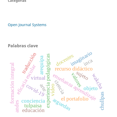
Categorías
Open Journal Systems
Palabras clave
imaginario
traducción
docentes
experiencia pedagógicas
arequipa
inca
formación integral
eficacia escolar
recurso didáctico
sujeto
valores
enseñanza aprendizaje
wakcha
virtual
ciencia
arte
covid-19
video
objeto
chullpas
el portafolio
arguedas
conciencia
andes
tulpaisa
educación