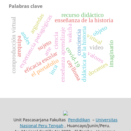
Palabras clave
recurso didáctico
arguedas
experiencia pedagógicas
comproducción virtual
enseñanza de la historia
wakcha
objeto
didáctica de la historia
enseñanza aprendizaje
conciencia
andes
ciencia
virtual
arequipa
sujeto
imaginario
video
arte
covid-19
valores
eficacia escolar
el portafolio
caylloma
docentes
inca
Unit Pascasarjana Fakultas
Pendidikan
–
Universitas
Nasional Peru Tengah
, Huancayo/Junín/Peru.