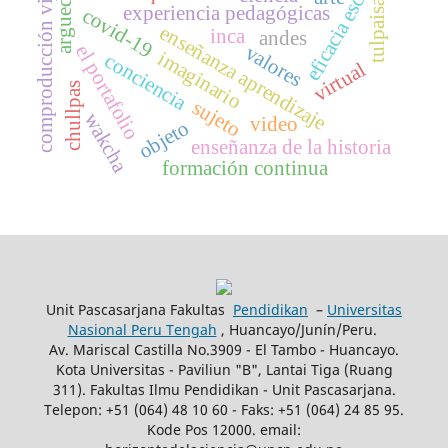
comproducción virtual
eficacia escolar
arguedas
tulpaisa
experiencia pedagógicas
covid-19
enseñanza aprendizaje
inca
andes
valores
el portafolio
imaginario
conciencia
virtual
chullpas
sujeto
wakcha
video
objeto
enseñanza de la historia
formación continua
Unit Pascasarjana Fakultas
Pendidikan
–
Universitas
Nasional Peru Tengah
, Huancayo/Junín/Peru.
Av. Mariscal Castilla No.3909 - El Tambo - Huancayo.
Kota Universitas - Paviliun "B", Lantai Tiga (Ruang
311). Fakultas Ilmu Pendidikan - Unit Pascasarjana.
Telepon: +51 (064) 48 10 60 - Faks: +51 (064) 24 85 95.
Kode Pos 12000. email: