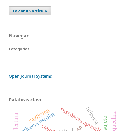
Enviar un artículo
Navegar
Categorías
Open Journal Systems
Palabras clave
tulpaisa
enseñanza aprendizaje
caylloma
canto quechua
eficacia escolar
sujeto
ciencia
arte
virtual