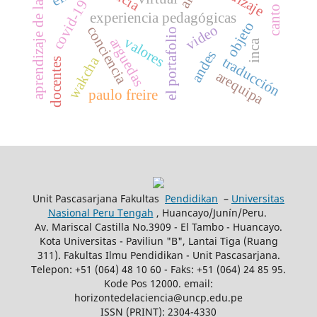
aprendizaje de la lectura
covid-19
experiencia pedagógicas
objeto
video
conciencia
el portafolio
valores
arguedas
inca
andes
wakcha
traducción
docentes
arequipa
paulo freire
Unit Pascasarjana Fakultas
Pendidikan
–
Universitas
Nasional Peru Tengah
, Huancayo/Junín/Peru.
Av. Mariscal Castilla No.3909 - El Tambo - Huancayo.
Kota Universitas - Paviliun "B", Lantai Tiga (Ruang
311). Fakultas Ilmu Pendidikan - Unit Pascasarjana.
Telepon: +51 (064) 48 10 60 - Faks: +51 (064) 24 85 95.
Kode Pos 12000. email:
horizontedelaciencia@uncp.edu.pe
ISSN (PRINT): 2304-4330